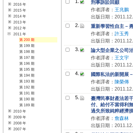
1.
刑事訴訟回顧
2016 年
作者譯者：
王兆鵬
2015 年
2014 年
出版日期：2011.12.
2013 年
2.
重新學習性自主－
2012 年
作者譯者：
許玉秀
2011 年
第 200 期
出版日期：2011.12.
第 199 期
3.
論大型企業之公司
第 198 期
作者譯者：
王文宇
第 197 期
第 196 期
出版日期：2011.12.
第 195 期
4.
國際私法的新開展
第 194 期
第 193 期
作者譯者：
陳榮傳
第 192 期
出版日期：2011.12.
第 191 期
5.
臺灣民事財產法若
第 190 期
付、給付不當得利
第 189 期
過失所致純粹經濟
2010 年
2009 年
作者譯者：
詹森林
2008 年
出版日期：2011.12.
2007 年