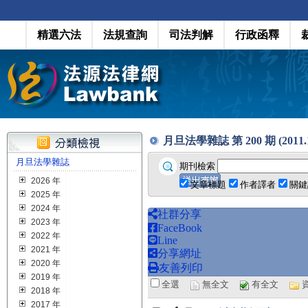
精選六法
法規查詢
司法判解
行政函釋
月旦法學雜誌 第 200 期 (2011.1
月旦法學雜誌
期刊檢索
2026 年
文章標題
作者譯者
關鍵
2025 年
2024 年
社群分享
2023 年
FaceBook
2022 年
Line
2021 年
分享網址
2020 年
友善列印
2019 年
全選
無全文
有全文
2018 年
2017 年