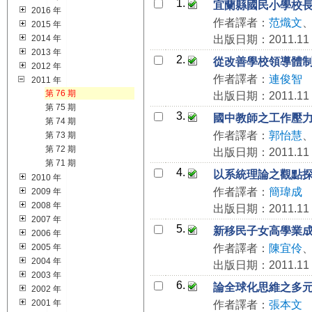
1.
宜蘭縣國民小學校
2016 年
作者譯者：
范熾文
2015 年
2014 年
出版日期：2011.11
2013 年
2.
從改善學校領導體
2012 年
作者譯者：
連俊智
2011 年
第 76 期
出版日期：2011.11
第 75 期
3.
國中教師之工作壓
第 74 期
作者譯者：
郭怡慧
第 73 期
第 72 期
出版日期：2011.11
第 71 期
4.
以系統理論之觀點
2010 年
作者譯者：
簡瑋成
2009 年
2008 年
出版日期：2011.11
2007 年
5.
新移民子女高學業
2006 年
2005 年
作者譯者：
陳宜伶
2004 年
出版日期：2011.11
2003 年
6.
論全球化思維之多
2002 年
2001 年
作者譯者：
張本文