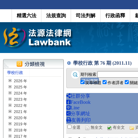
精選六法
法規查詢
司法判解
行政函釋
學校行政 第 76 期 (2011.11)
學校行政
期刊檢索
2026 年
文章標題
作者譯者
關鍵
2025 年
2024 年
社群分享
2023 年
FaceBook
2022 年
Line
2021 年
分享網址
2020 年
友善列印
2019 年
全選
無全文
有全文
2018 年
2017 年