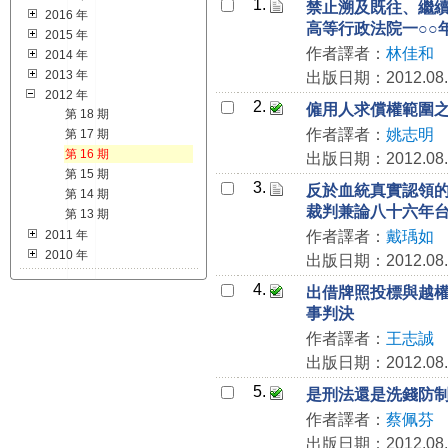
1.
禁止溯及既往、繼
2016 年
高等行政法院一○○
2015 年
作者譯者：
林佳和
2014 年
2013 年
出版日期：2012.08.
2012 年
2.
僱用人求償權範圍之
第 18 期
作者譯者：
姚志明
第 17 期
第 16 期
出版日期：2012.08.
第 15 期
3.
反於血統真實認領的
第 14 期
裁判兼論八十六年台
第 13 期
2011 年
作者譯者：
戴瑀如
2010 年
出版日期：2012.08.
4.
出借牌照投標與越權
事判決
作者譯者：
王志誠
出版日期：2012.08.
5.
是刑法還是洗錢防
作者譯者：
蔡佩芬
出版日期：2012.08.