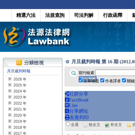
精選六法
法規查詢
司法判解
行政函釋
月旦裁判時報 第 16 期 (2012.08
月旦裁判時報
期刊檢索
2026 年
文章標題
作者譯者
關鍵
2025 年
2024 年
社群分享
2023 年
FaceBook
2022 年
Line
2021 年
分享網址
2020 年
友善列印
2019 年
全選
無全文
有全文
2018 年
2017 年