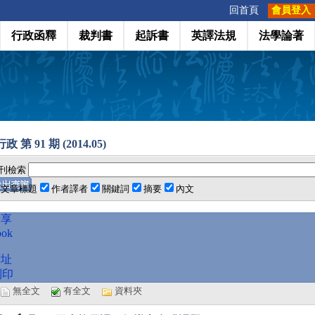
:::
回首頁
會員登入
行政函釋
裁判書
起訴書
英譯法規
法學論著
 第 91 期 (2014.05)
刊檢索
文章標題
作者譯者
關鍵詞
摘要
內文
分享
ook
網址
列印
選
無全文
有全文
資料夾