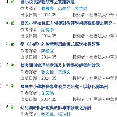
1.
國小校長課程領導之實踐課題
作者譯者：
賴械壹
、
彭鏡琴
、
吳慧娟
出版日期：2014.05
授權者：社團法人中華
2.
國民小學校長正向領導對教師學術樂觀影響之研究－
作者譯者：
謝傳崇
出版日期：2014.05
授權者：社團法人中華
3.
從《心經》的智慧與思維模式探討校長領導
作者譯者：
陳松宜
出版日期：2014.05
授權者：社團法人中華
4.
顧客關係管理的意涵及其對學校經營的啟示
作者譯者：
張文權
、
范熾文
出版日期：2014.05
授權者：社團法人中華
5.
國民中小學校長專業發展之研究－以彰化縣為例
作者譯者：
施又瑀
出版日期：2014.05
授權者：社團法人中華
6.
幼兒園教師評鑑與教師專業發展之探討
作者譯者：
劉乙儀
、
張瑞村