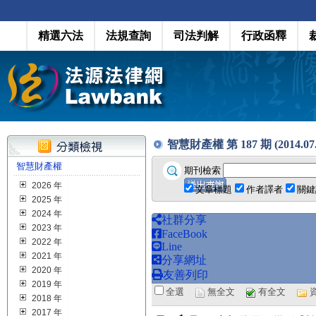
精選六法
法規查詢
司法判解
行政函釋
智慧財產權 第 187 期 (2014.07.
智慧財產權
期刊檢索
2026 年
文章標題
作者譯者
關鍵
2025 年
2024 年
社群分享
2023 年
FaceBook
2022 年
Line
2021 年
分享網址
2020 年
友善列印
2019 年
全選
無全文
有全文
2018 年
2017 年