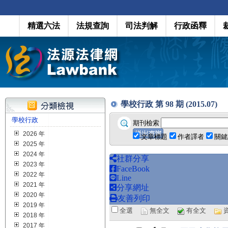
精選六法
法規查詢
司法判解
行政函釋
學校行政 第 98 期 (2015.07)
學校行政
期刊檢索
2026 年
文章標題
作者譯者
關鍵
2025 年
2024 年
社群分享
2023 年
FaceBook
2022 年
Line
2021 年
分享網址
2020 年
友善列印
2019 年
全選
無全文
有全文
2018 年
2017 年