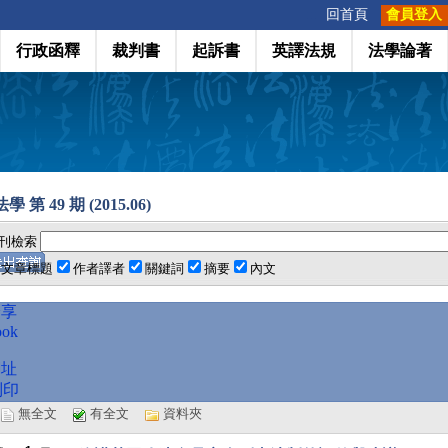
:::
回首頁
會員登入
行政函釋
裁判書
起訴書
英譯法規
法學論著
 第 49 期 (2015.06)
刊檢索
文章標題
作者譯者
關鍵詞
摘要
內文
分享
ook
網址
列印
選
無全文
有全文
資料夾