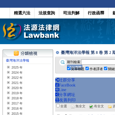
精選六法
法規查詢
司法判解
行政函釋
臺灣海洋法學報 第 8 卷 第 2 期 (
臺灣海洋法學報
期刊檢索
2025 年
文章標題
作者譯者
關鍵
2024 年
2022 年
社群分享
2021 年
FaceBook
2020 年
Line
2019 年
分享網址
2018 年
友善列印
2017 年
全選
無全文
有全文
2016 年
2015 年