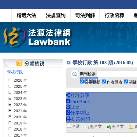
精選六法
法規查詢
司法判解
行政函釋
學校行政 第 103 期 (2016.05)
學校行政
期刊檢索
2026 年
文章標題
作者譯者
關鍵
2025 年
2024 年
社群分享
2023 年
FaceBook
2022 年
Line
2021 年
分享網址
2020 年
友善列印
2019 年
全選
無全文
有全文
2018 年
2017 年