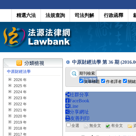
精選六法
法規查詢
司法判解
行政函釋
中原財經法學 第 36 期 (2016.0
中原財經法學
期刊檢索
2026 年
文章標題
作者譯者
關鍵
2025 年
2024 年
社群分享
2023 年
FaceBook
2022 年
Line
2021 年
分享網址
2020 年
友善列印
2019 年
全選
無全文
有全文
2018 年
2017 年