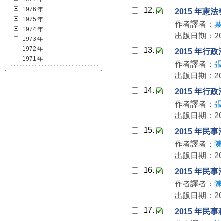
1976 年
12.
2015 年憲
1975 年
作者譯者：
1974 年
出版日期：201
1973 年
1972 年
13.
2015 年行
1971 年
作者譯者：
出版日期：201
14.
2015 年行
作者譯者：
出版日期：201
15.
2015 年民
作者譯者：
出版日期：201
16.
2015 年民
作者譯者：
出版日期：201
17.
2015 年