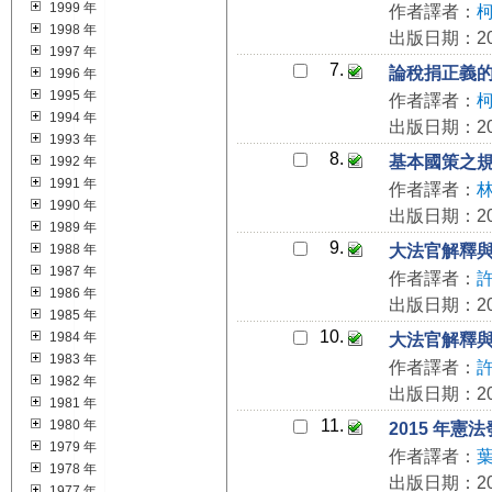
1999 年
作者譯者：
1998 年
出版日期：201
1997 年
7.
論稅捐正義
1996 年
1995 年
作者譯者：
1994 年
出版日期：201
1993 年
8.
基本國策之
1992 年
1991 年
作者譯者：
1990 年
出版日期：201
1989 年
9.
1988 年
大法官解釋
1987 年
作者譯者：
1986 年
出版日期：201
1985 年
10.
1984 年
大法官解釋
1983 年
作者譯者：
1982 年
出版日期：201
1981 年
11.
1980 年
2015 年憲
1979 年
作者譯者：
1978 年
出版日期：201
1977 年