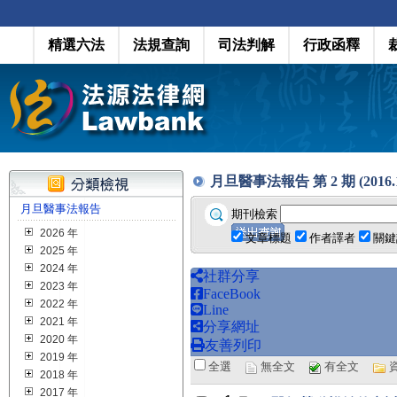
精選六法
法規查詢
司法判解
行政函釋
月旦醫事法報告 第 2 期 (2016.1
月旦醫事法報告
期刊檢索
2026 年
文章標題
作者譯者
關鍵
2025 年
2024 年
社群分享
2023 年
FaceBook
2022 年
Line
2021 年
分享網址
2020 年
友善列印
2019 年
全選
無全文
有全文
2018 年
2017 年