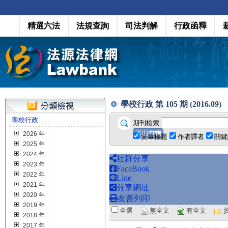
精選六法
法規查詢
司法判解
行政函釋
學校行政 第 105 期 (2016.09)
學校行政
期刊檢索
2026 年
文章標題
作者譯者
關鍵
2025 年
2024 年
社群分享
2023 年
FaceBook
2022 年
Line
2021 年
分享網址
2020 年
友善列印
2019 年
全選
無全文
有全文
2018 年
2017 年