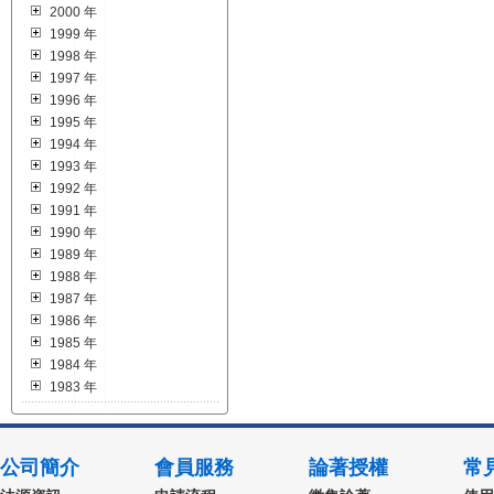
2000 年
1999 年
1998 年
1997 年
1996 年
1995 年
1994 年
1993 年
1992 年
1991 年
1990 年
1989 年
1988 年
1987 年
1986 年
1985 年
1984 年
1983 年
公司簡介
會員服務
論著授權
常