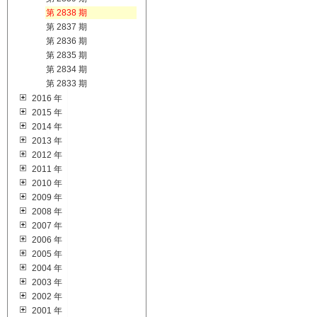
第 2838 期
第 2837 期
第 2836 期
第 2835 期
第 2834 期
第 2833 期
2016 年
2015 年
2014 年
2013 年
2012 年
2011 年
2010 年
2009 年
2008 年
2007 年
2006 年
2005 年
2004 年
2003 年
2002 年
2001 年