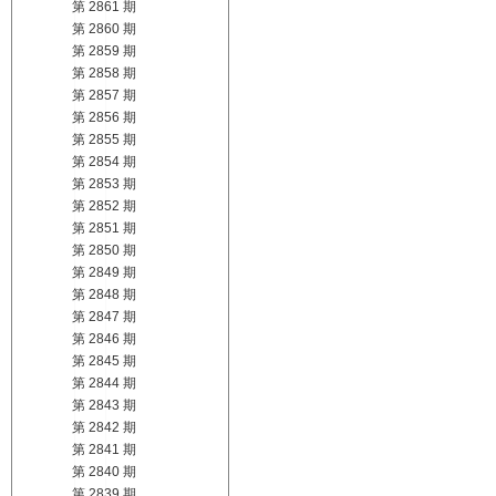
第 2861 期
第 2860 期
第 2859 期
第 2858 期
第 2857 期
第 2856 期
第 2855 期
第 2854 期
第 2853 期
第 2852 期
第 2851 期
第 2850 期
第 2849 期
第 2848 期
第 2847 期
第 2846 期
第 2845 期
第 2844 期
第 2843 期
第 2842 期
第 2841 期
第 2840 期
第 2839 期