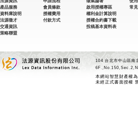
法源資訊
申請流程
徵集論著
使用
產品服務
會員條款
啟用授權專區
常見
資料庫說明
授權費用
權利金計算說明
法源徵才
付款方式
授權合約書下載
交通資訊
投稿基本資料表
策略聯盟
104 台北市中山區南京
6F.,No.150,Sec.2,N
本網站智慧財產權為
未經正式書面授權 