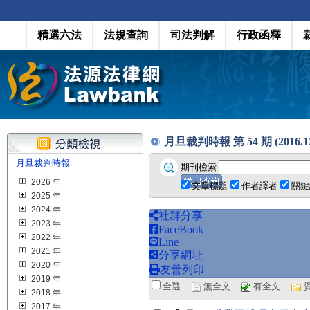
精選六法
法規查詢
司法判解
行政函釋
月旦裁判時報 第 54 期 (2016.12
月旦裁判時報
期刊檢索
2026 年
文章標題
作者譯者
關鍵
2025 年
2024 年
社群分享
2023 年
FaceBook
2022 年
Line
2021 年
分享網址
2020 年
友善列印
2019 年
全選
無全文
有全文
2018 年
2017 年