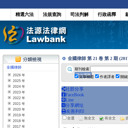
精選六法
法規查詢
司法判解
行政函釋
全國律師 第 21 卷 第 2 期 (2017
全國律師
期刊檢索
2026 年
文章標題
作者譯者
關鍵
2025 年
2024 年
社群分享
2023 年
FaceBook
2022 年
Line
2021 年
分享網址
2020 年
友善列印
2019 年
全選
無全文
有全文
2018 年
2017 年