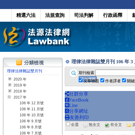
精選六法
法規查詢
司法判解
行政函釋
理律法律雜誌雙月刊 106 年 3 月號
理律法律雜誌雙月刊
期刊檢索
2020 年
文章標題
作者譯者
關鍵
2019 年
2018 年
社群分享
2017 年
FaceBook
106 年 12 月號
Line
106 年 11 月號
分享網址
106 年 10 月號
友善列印
106 年 9 月號
全選
無全文
有全文
106 年 8 月號
106 年 7 月號