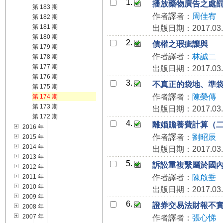
1.
播放藥物廣告之處
第 183 期
作者譯者：
周佳宥
第 182 期
第 181 期
出版日期：2017.03.
第 180 期
2.
債權之瑕疵讓與
第 179 期
作者譯者：
林誠二
第 178 期
第 177 期
出版日期：2017.03.
第 176 期
3.
不真正的袋地、準
第 175 期
作者譯者：
陳榮傳
第 174 期
第 173 期
出版日期：2017.03.
第 172 期
4.
離婚贍養費計算（
2016 年
作者譯者：
劉昭辰
2015 年
2014 年
出版日期：2017.03.
2013 年
5.
訴訟重複繫屬於國
2012 年
2011 年
作者譯者：
陳啟垂
2010 年
出版日期：2017.03.
2009 年
6.
證券交易法財報不
2008 年
2007 年
作者譯者：
張心悌