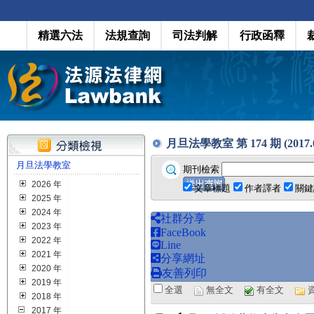
精選六法
法規查詢
司法判解
行政函釋
月旦法學教室 第 174 期 (2017.0
月旦法學教室
期刊檢索
2026 年
文章標題
作者譯者
關鍵
2025 年
2024 年
社群分享
2023 年
FaceBook
2022 年
Line
2021 年
分享網址
2020 年
友善列印
2019 年
全選
無全文
有全文
2018 年
2017 年