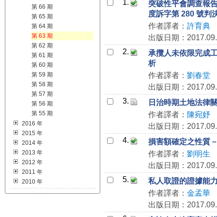
1.
突破性平會調查報告
第 66 期
度訴字第 280 號判
第 65 期
作者譯者：
許育典
第 64 期
第 63 期
出版日期：2017.09.
第 62 期
2.
承攬人未依限完成工作
第 61 期
析
第 60 期
第 59 期
作者譯者：
劉春堂
第 58 期
出版日期：2017.09.
第 57 期
3.
日治時期土地法律關係
第 56 期
第 55 期
作者譯者：
陳宛妤
2016 年
出版日期：2017.09.
2015 年
4.
損害額確定之性質－評
2014 年
2013 年
作者譯者：
劉明生
2012 年
出版日期：2017.09.
2011 年
5.
私人取證的證據能力－
2010 年
作者譯者：
金孟華
出版日期：2017.09.