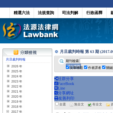
精選六法
法規查詢
司法判解
行政函釋
月旦裁判時報 第 63 期 (2017.09
月旦裁判時報
期刊檢索
2026 年
文章標題
作者譯者
關鍵
2025 年
2024 年
社群分享
2023 年
FaceBook
2022 年
Line
2021 年
分享網址
2020 年
友善列印
2019 年
全選
無全文
有全文
2018 年
2017 年