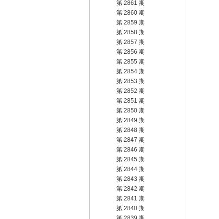
第 2861 期
第 2860 期
第 2859 期
第 2858 期
第 2857 期
第 2856 期
第 2855 期
第 2854 期
第 2853 期
第 2852 期
第 2851 期
第 2850 期
第 2849 期
第 2848 期
第 2847 期
第 2846 期
第 2845 期
第 2844 期
第 2843 期
第 2842 期
第 2841 期
第 2840 期
第 2839 期