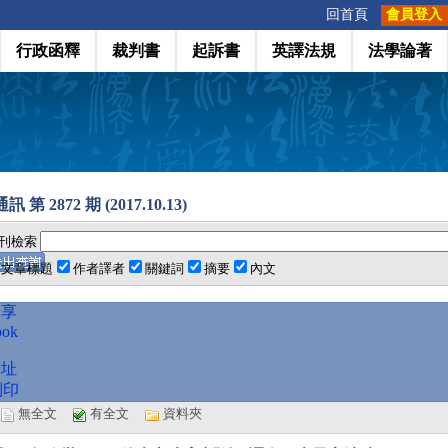
:::
回首頁
會員登入
行政函釋
裁判書
起訴書
英譯法規
法學論著
 第 2872 期 (2017.10.13)
刊檢索
文章標題
作者譯者
關鍵詞
摘要
內文
分享
ook
網址
列印
選
無全文
有全文
資料夾