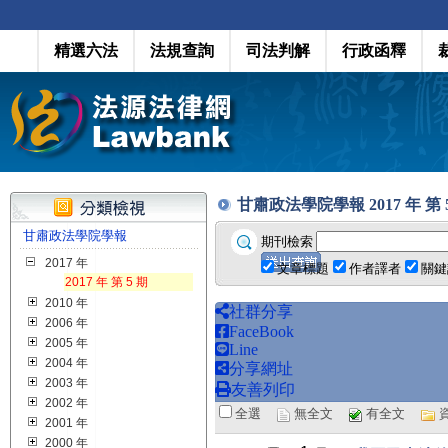
精選六法
法規查詢
司法判解
行政函釋
甘肅政法學院學報 2017 年 第 5 期
甘肅政法學院學報
期刊檢索
2017 年
文章標題
作者譯者
關鍵
2017 年 第 5 期
2010 年
社群分享
2006 年
FaceBook
2005 年
Line
2004 年
分享網址
2003 年
友善列印
2002 年
全選
無全文
有全文
2001 年
2000 年