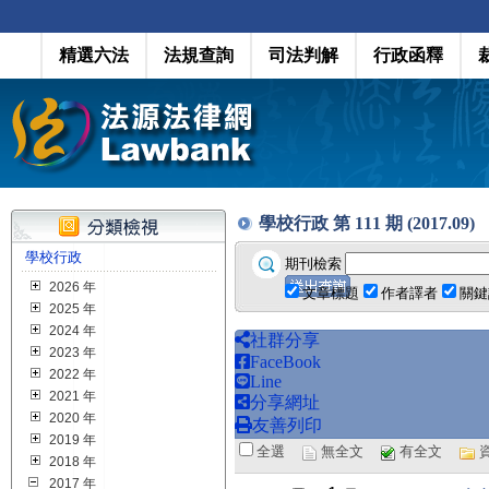
精選六法
法規查詢
司法判解
行政函釋
學校行政 第 111 期 (2017.09)
學校行政
期刊檢索
2026 年
文章標題
作者譯者
關鍵
2025 年
2024 年
社群分享
2023 年
FaceBook
2022 年
Line
2021 年
分享網址
2020 年
友善列印
2019 年
全選
無全文
有全文
2018 年
2017 年