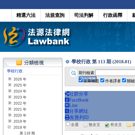
精選六法
法規查詢
司法判解
行政函釋
學校行政 第 113 期 (2018.01)
學校行政
期刊檢索
2026 年
文章標題
作者譯者
關鍵
2025 年
2024 年
社群分享
2023 年
FaceBook
2022 年
Line
2021 年
分享網址
2020 年
友善列印
2019 年
全選
無全文
有全文
2018 年
第 118 期