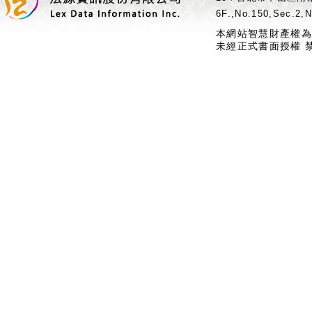
6F.,No.150,Sec.2,N
本網站智慧財產權為
未經正式書面授權 