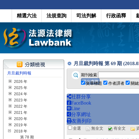
精選六法
法規查詢
司法判解
行政函釋
月旦裁判時報 第 69 期 (2018.03
月旦裁判時報
期刊檢索
2026 年
文章標題
作者譯者
關鍵
2025 年
2024 年
社群分享
2023 年
FaceBook
2022 年
Line
2021 年
分享網址
2020 年
友善列印
2019 年
全選
無全文
有全文
2018 年
第 78 期