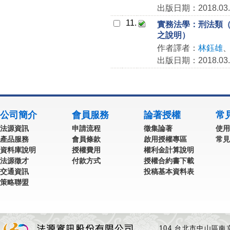
出版日期：2018.03.
11.
實務法學：刑法類（最高
之說明）
作者譯者：
林鈺雄
出版日期：2018.03.
公司簡介
會員服務
論著授權
常
法源資訊
申請流程
徵集論著
使用
產品服務
會員條款
啟用授權專區
常見
資料庫說明
授權費用
權利金計算說明
法源徵才
付款方式
授權合約書下載
交通資訊
投稿基本資料表
策略聯盟
104 台北市中山區南京