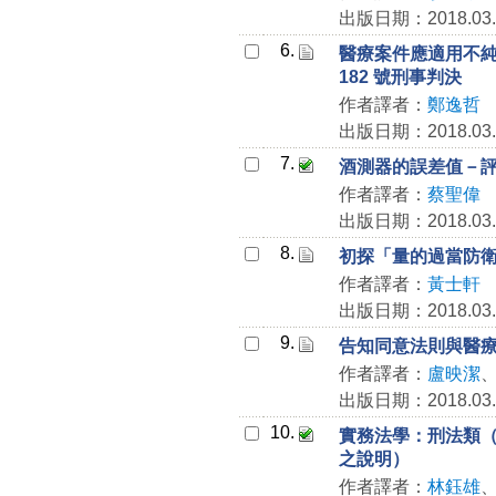
出版日期：2018.03.
6.
醫療案件應適用不純
182 號刑事判決
作者譯者：
鄭逸哲
出版日期：2018.03.
7.
酒測器的誤差值－評臺
作者譯者：
蔡聖偉
出版日期：2018.03.
8.
初探「量的過當防衛」
作者譯者：
黃士軒
出版日期：2018.03.
9.
告知同意法則與醫
作者譯者：
盧映潔
出版日期：2018.03.
10.
實務法學：刑法類（最高
之說明）
作者譯者：
林鈺雄