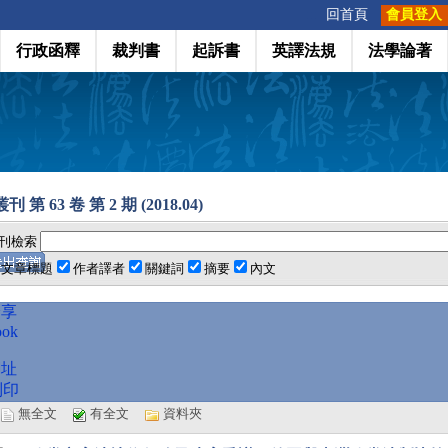
:::
回首頁
會員登入
行政函釋
裁判書
起訴書
英譯法規
法學論著
 第 63 卷 第 2 期 (2018.04)
刊檢索
文章標題
作者譯者
關鍵詞
摘要
內文
分享
ook
網址
列印
選
無全文
有全文
資料夾