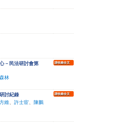
心－民法研討會第
請收錄全文
森林
研討紀錄
請收錄全文
方維
、
許士宦
、
陳鵬