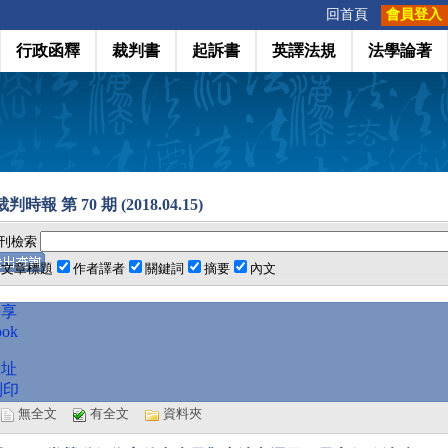
:::
回首頁
會員登入
行政函釋
裁判書
起訴書
英譯法規
法學論著
時報 第 70 期 (2018.04.15)
刊檢索
文章標題
作者譯者
關鍵詞
摘要
內文
分享
ook
網址
列印
選
無全文
有全文
資料夾