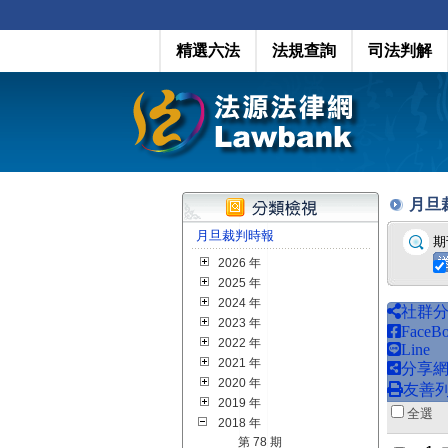
精選六法
法規查詢
司法判解
月旦裁判
月旦裁判時報
期
2026 年
2025 年
2024 年
社群
2023 年
FaceB
2022 年
Line
2021 年
分享
2020 年
友善
2019 年
全
2018 年
第 78 期