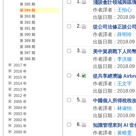
1.
淺談會計領域與區
第 395 期
作者譯者：
王怡心
第 394 期
第 393 期
出版日期：2018.09
第 392 期
2.
從公司法修正談公
第 391 期
作者譯者：
薛明玲
第 390 期
第 389 期
出版日期：2018.09
第 388 期
3.
美中貿易戰下人民
第 387 期
作者譯者：
李沃牆
第 386 期
2017 年
出版日期：2018.09
2016 年
4.
從共享經濟論 Airb
2015 年
作者譯者：
王文宇
2014 年
2013 年
出版日期：2018.09
2012 年
5.
中國個人所得稅稅
2005 年
2004 年
作者譯者：
林淑怡
2003 年
出版日期：2018.09
2002 年
6.
知識管理來到 AI 世
2001 年
2000 年
作者譯者：
黃曉雯