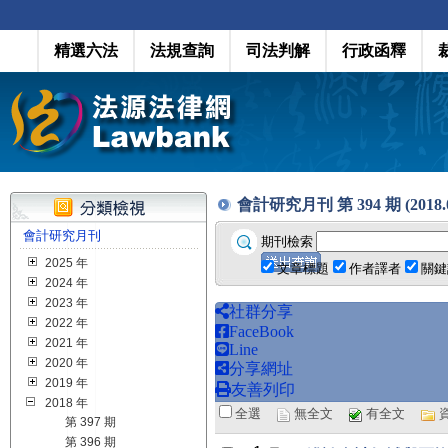
精選六法
法規查詢
司法判解
行政函釋
會計研究月刊 第 394 期 (2018.0
會計研究月刊
期刊檢索
2025 年
文章標題
作者譯者
關鍵
2024 年
2023 年
社群分享
2022 年
FaceBook
2021 年
Line
2020 年
分享網址
2019 年
友善列印
2018 年
全選
無全文
有全文
第 397 期
第 396 期