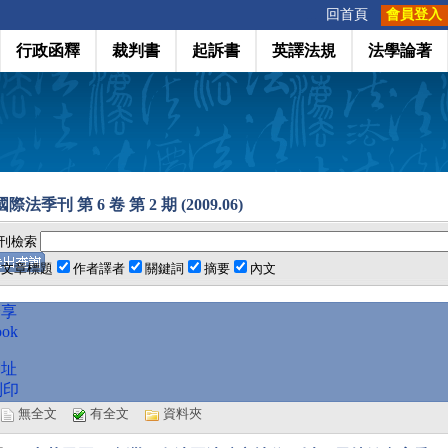
:::
回首頁
會員登入
行政函釋
裁判書
起訴書
英譯法規
法學論著
法季刊 第 6 卷 第 2 期 (2009.06)
刊檢索
文章標題
作者譯者
關鍵詞
摘要
內文
分享
ook
網址
列印
選
無全文
有全文
資料夾