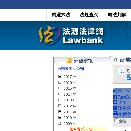
精選六法
法規查詢
司法判解
台灣國際
台灣國際法季刊
期
2017 年
2016 年
2015 年
社群
2014 年
FaceB
2013 年
Line
2012 年
分享
2011 年
友善
2010 年
全
2009 年
第 6 卷 第 2 期