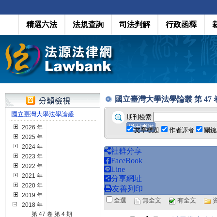
精選六法
法規查詢
司法判解
行政函釋
國立臺灣大學法學論叢 第 47 卷 第 
國立臺灣大學法學論叢
期刊檢索
2026 年
文章標題
作者譯者
關鍵
2025 年
2024 年
社群分享
2023 年
FaceBook
2022 年
Line
2021 年
分享網址
2020 年
友善列印
2019 年
全選
無全文
有全文
2018 年
第 47 卷 第 4 期