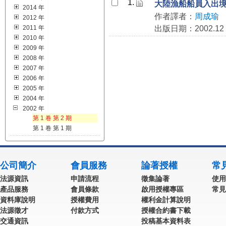
1.
大陸漁船船員入出
2014 年
作者譯者：
周成瑜
2012 年
2011 年
出版日期：2002.12
2010 年
2009 年
2008 年
2007 年
2006 年
2005 年
2004 年
2002 年
第 1 卷 第 2 期
第 1 卷 第 1 期
公司簡介
會員服務
論著授權
常
法源資訊
申請流程
徵集論著
使用
產品服務
會員條款
啟用授權專區
常見
資料庫說明
授權費用
權利金計算說明
法源徵才
付款方式
授權合約書下載
交通資訊
投稿基本資料表