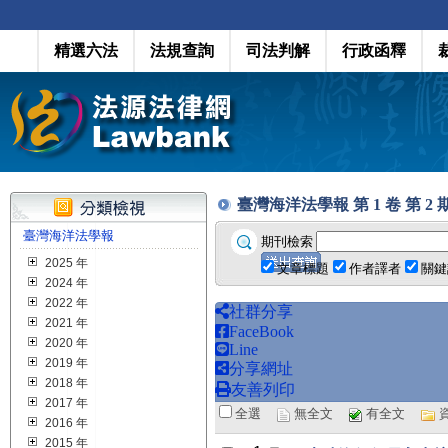
精選六法
法規查詢
司法判解
行政函釋
臺灣海洋法學報 第 1 卷 第 2 期 (
臺灣海洋法學報
期刊檢索
2025 年
文章標題
作者譯者
關鍵
2024 年
2022 年
社群分享
2021 年
FaceBook
2020 年
Line
2019 年
分享網址
2018 年
友善列印
2017 年
全選
無全文
有全文
2016 年
2015 年