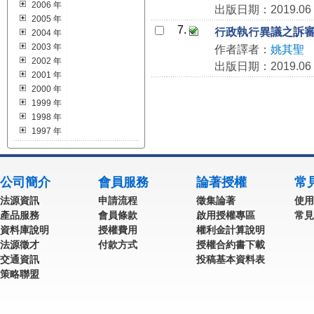
2006 年
出版日期：2019.06
2005 年
7.
行政執行異議之訴
2004 年
2003 年
作者譯者：
姚其聖
2002 年
出版日期：2019.06
2001 年
2000 年
1999 年
1998 年
1997 年
公司簡介
會員服務
論著授權
常
法源資訊
申請流程
徵集論著
使用
產品服務
會員條款
啟用授權專區
常見
資料庫說明
授權費用
權利金計算說明
法源徵才
付款方式
授權合約書下載
交通資訊
投稿基本資料表
策略聯盟