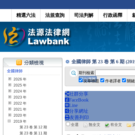
精選六法
法規查詢
司法判解
行政函釋
全國律師 第 23 卷 第 6 期 (2019
全國律師
期刊檢索
2026 年
文章標題
作者譯者
關鍵
2025 年
2024 年
社群分享
2023 年
FaceBook
2022 年
Line
2021 年
分享網址
2020 年
友善列印
2019 年
全選
無全文
有全文
第 23 卷 第 12 期
第 23 卷 第 11 期