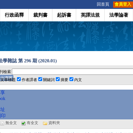
:::
回首頁
會員登入
行政函釋
裁判書
起訴書
英譯法規
法學論著
雜誌 第 296 期 (2020.01)
刊檢索
文章標題
作者譯者
關鍵詞
摘要
內文
分享
ook
網址
列印
選
無全文
有全文
資料夾