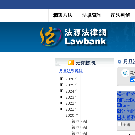
精選六法
法規查詢
司法判解
月旦法學
月旦法學雜誌
期
2026 年
2025 年
2024 年
社群
2023 年
FaceB
2022 年
Line
2021 年
分享
2020 年
友善
第 307 期
全
第 306 期
第 305 期