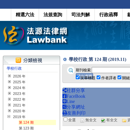
精選六法
法規查詢
司法判解
行政函釋
學校行政 第 124 期 (2019.11)
學校行政
期刊檢索
2026 年
文章標題
作者譯者
關鍵
2025 年
2024 年
社群分享
2023 年
FaceBook
2022 年
Line
2021 年
分享網址
2020 年
友善列印
2019 年
全選
無全文
有全文
第 124 期
第 123 期