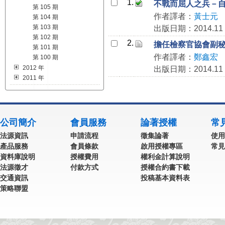
1.
不戰而屈人之兵－
第 105 期
作者譯者：
黃士元
第 104 期
第 103 期
出版日期：2014.11
第 102 期
2.
擔任檢察官協會副
第 101 期
作者譯者：
鄭鑫宏
第 100 期
2012 年
出版日期：2014.11
2011 年
公司簡介
會員服務
論著授權
常
法源資訊
申請流程
徵集論著
使用
產品服務
會員條款
啟用授權專區
常見
資料庫說明
授權費用
權利金計算說明
法源徵才
付款方式
授權合約書下載
交通資訊
投稿基本資料表
策略聯盟