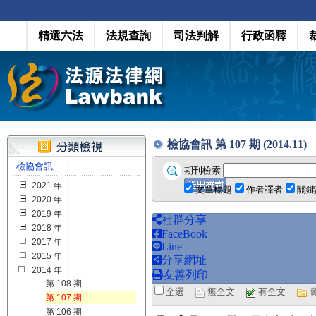
精選六法
法規查詢
司法判解
行政函釋
檢協會訊 第 107 期 (2014.11)
檢協會訊
期刊檢索
2021 年
文章標題
作者譯者
關鍵
2020 年
2019 年
社群分享
2018 年
FaceBook
2017 年
Line
2015 年
分享網址
2014 年
友善列印
第 108 期
全選
無全文
有全文
第 107 期
第 106 期