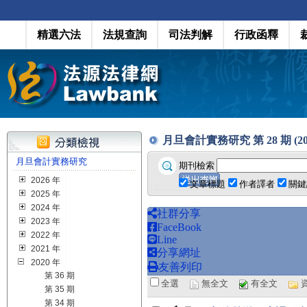
精選六法
法規查詢
司法判解
行政函釋
月旦會計實務研究 第 28 期 (202
月旦會計實務研究
期刊檢索
2026 年
文章標題
作者譯者
關鍵
2025 年
2024 年
社群分享
2023 年
FaceBook
2022 年
Line
2021 年
分享網址
2020 年
友善列印
第 36 期
全選
無全文
有全文
第 35 期
第 34 期