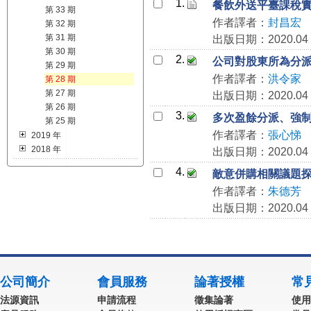
1.
餐飲外送平臺課稅
第 33 期
作者譯者：
封昌宏
第 32 期
第 31 期
出版日期：2020.04
第 30 期
2.
公司對股東所為分
第 29 期
作者譯者：
洪令家
第 28 期
第 27 期
出版日期：2020.04
第 26 期
3.
多次盈餘分派、強
第 25 期
作者譯者：
張心悌
2019 年
2018 年
出版日期：2020.04
4.
敵意併購相關議題
作者譯者：
朱德芳
出版日期：2020.04
公司簡介
會員服務
論著授權
常
法源資訊
申請流程
徵集論著
使用