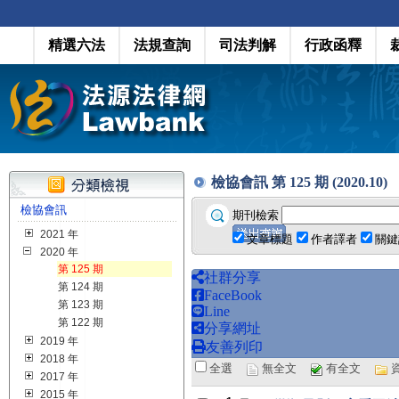
精選六法
法規查詢
司法判解
行政函釋
檢協會訊 第 125 期 (2020.10)
檢協會訊
期刊檢索
2021 年
文章標題
作者譯者
關鍵
2020 年
第 125 期
社群分享
第 124 期
FaceBook
第 123 期
Line
第 122 期
分享網址
2019 年
友善列印
2018 年
全選
無全文
有全文
2017 年
2015 年