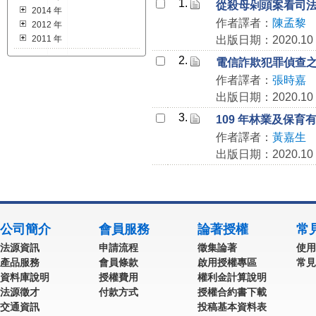
1.
從殺母剁頭案看司
2014 年
作者譯者：
陳孟黎
2012 年
2011 年
出版日期：2020.10
2.
電信詐欺犯罪偵查
作者譯者：
張時嘉
出版日期：2020.10
3.
109 年林業及保育
作者譯者：
黃嘉生
出版日期：2020.10
公司簡介
會員服務
論著授權
常
法源資訊
申請流程
徵集論著
使用
產品服務
會員條款
啟用授權專區
常見
資料庫說明
授權費用
權利金計算說明
法源徵才
付款方式
授權合約書下載
交通資訊
投稿基本資料表