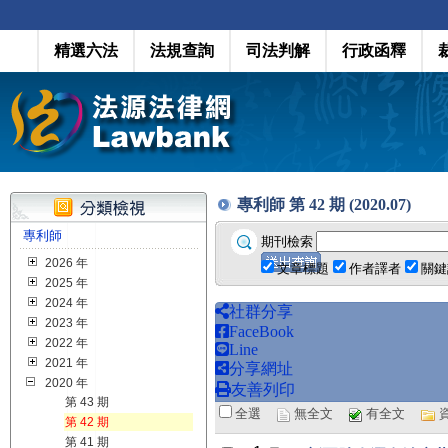
精選六法
法規查詢
司法判解
行政函釋
專利師 第 42 期 (2020.07)
專利師
期刊檢索
2026 年
文章標題
作者譯者
關鍵
2025 年
2024 年
社群分享
2023 年
FaceBook
2022 年
Line
2021 年
分享網址
2020 年
友善列印
第 43 期
全選
無全文
有全文
第 42 期
第 41 期