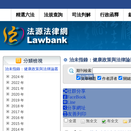
精選六法
法規查詢
司法判解
行政函釋
治未指錄：健康政策與法律論叢 第 1
治未指錄：健康政策與法律論叢
期刊檢索
2024 年
文章標題
作者譯者
關鍵
2022 年
2021 年
社群分享
2020 年
FaceBook
2019 年
Line
2018 年
分享網址
2017 年
友善列印
2016 年
全選
無全文
有全文
2015 年
2014 年