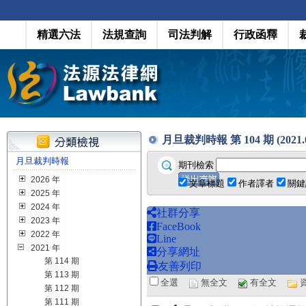
精選六法
法規查詢
司法判解
行政函釋
月旦裁判時報 第 104 期 (2021.0
月旦裁判時報
期刊檢索
2026 年
文章標題
作者譯者
關鍵
2025 年
2024 年
社群分享
2023 年
FaceBook
2022 年
Line
2021 年
分享網址
第 114 期
友善列印
第 113 期
全選
無全文
有全文
第 112 期
第 111 期