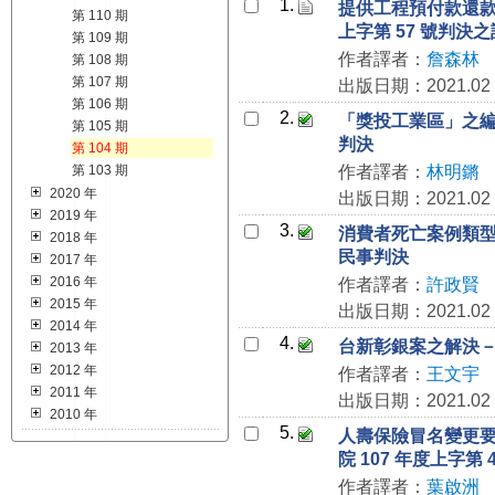
1.
提供工程預付款還款
第 110 期
上字第 57 號判
第 109 期
作者譯者：
詹森林
第 108 期
第 107 期
出版日期：2021.02
第 106 期
2.
「獎投工業區」之編定
第 105 期
判決
第 104 期
第 103 期
作者譯者：
林明鏘
2020 年
出版日期：2021.02
2019 年
3.
消費者死亡案例類型之
2018 年
民事判決
2017 年
2016 年
作者譯者：
許政賢
2015 年
出版日期：2021.02
2014 年
4.
台新彰銀案之解決－－
2013 年
2012 年
作者譯者：
王文宇
2011 年
出版日期：2021.02
2010 年
5.
人壽保險冒名變更
院 107 年度上字第 
作者譯者：
葉啟洲