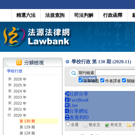
精選六法
法規查詢
司法判解
行政函釋
學校行政 第 130 期 (2020.11)
學校行政
期刊檢索
2026 年
文章標題
作者譯者
關鍵
2025 年
2024 年
社群分享
2023 年
FaceBook
2022 年
Line
2021 年
分享網址
2020 年
友善列印
第 130 期
全選
無全文
有全文
第 129 期
第 128 期