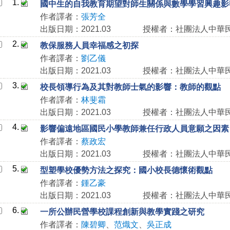
1.
國中生的自我教育期望對師生關係與數學學習興趣影
作者譯者：
張芳全
出版日期：2021.03
授權者：社團法人中華
2.
教保服務人員幸福感之初探
作者譯者：
劉乙儀
出版日期：2021.03
授權者：社團法人中華
3.
校長領導行為及其對教師士氣的影響：教師的觀點
作者譯者：
林斐霜
出版日期：2021.03
授權者：社團法人中華
4.
影響偏遠地區國民小學教師兼任行政人員意願之因素
作者譯者：
蔡政宏
出版日期：2021.03
授權者：社團法人中華
5.
型塑學校優勢方法之探究：國小校長德懷術觀點
作者譯者：
鍾乙豪
出版日期：2021.03
授權者：社團法人中華
6.
一所公辦民營學校課程創新與教學實踐之研究
作者譯者：
陳碧卿
、
范熾文
、
吳正成