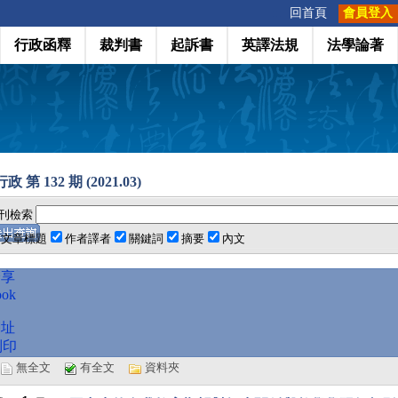
:::
回首頁
會員登入
行政函釋
裁判書
起訴書
英譯法規
法學論著
 第 132 期 (2021.03)
刊檢索
文章標題
作者譯者
關鍵詞
摘要
內文
分享
ook
網址
列印
選
無全文
有全文
資料夾