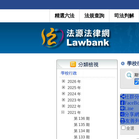
精選六法
法規查詢
司法判解
學校行政
學校行政
期
2026 年
2025 年
2024 年
社群
2023 年
FaceB
2022 年
Line
2021 年
分享
第 136 期
友善
第 135 期
全
第 134 期
第 133 期