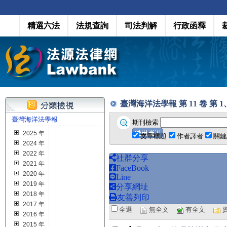
精選六法
法規查詢
司法判解
行政函釋
臺灣海洋法學報 第 11 卷 第 1、2 
臺灣海洋法學報
期刊檢索
2025 年
文章標題
作者譯者
關鍵
2024 年
2022 年
社群分享
2021 年
FaceBook
2020 年
Line
2019 年
分享網址
2018 年
友善列印
2017 年
全選
無全文
有全文
2016 年
2015 年