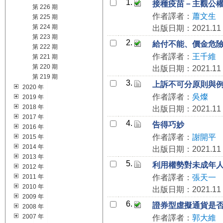
1.
接種疫苗－主觀公
第 226 期
作者譯者：
蕭文生
第 225 期
第 224 期
出版日期：2021.11
第 223 期
2.
給付不能、價金危
第 222 期
作者譯者：
王千維
第 221 期
第 220 期
出版日期：2021.11
第 219 期
3.
上訴不可分原則與
2020 年
作者譯者：
吳燦
2019 年
2018 年
出版日期：2021.11
2017 年
4.
告得巧妙
2016 年
作者譯者：
謝開平
2015 年
2014 年
出版日期：2021.11
2013 年
5.
利用權勢對未成年
2012 年
2011 年
作者譯者：
張天一
2010 年
出版日期：2021.11
2009 年
6.
證券型虛擬通貨是
2008 年
2007 年
作者譯者：
郭大維