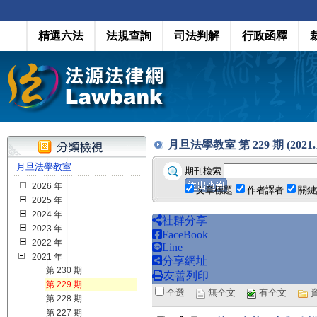
精選六法
法規查詢
司法判解
行政函釋
月旦法學教室 第 229 期 (2021.1
月旦法學教室
期刊檢索
2026 年
文章標題
作者譯者
關鍵
2025 年
2024 年
社群分享
2023 年
FaceBook
2022 年
Line
2021 年
分享網址
第 230 期
友善列印
第 229 期
全選
無全文
有全文
第 228 期
第 227 期