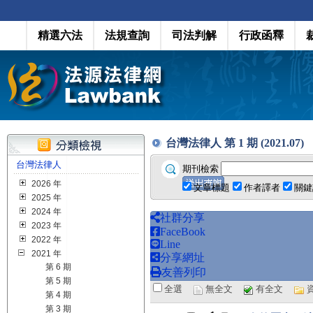
精選六法
法規查詢
司法判解
行政函釋
台灣法律人 第 1 期 (2021.07)
台灣法律人
期刊檢索
2026 年
文章標題
作者譯者
關鍵
2025 年
2024 年
社群分享
2023 年
FaceBook
2022 年
Line
2021 年
分享網址
第 6 期
友善列印
第 5 期
全選
無全文
有全文
第 4 期
第 3 期