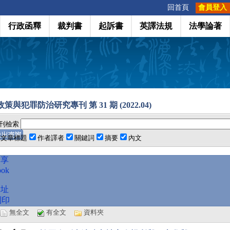
:::
回首頁
會員登入
行政函釋
裁判書
起訴書
英譯法規
法學論著
策與犯罪防治研究專刊 第 31 期 (2022.04)
刊檢索
文章標題
作者譯者
關鍵詞
摘要
內文
分享
ook
網址
列印
選
無全文
有全文
資料夾