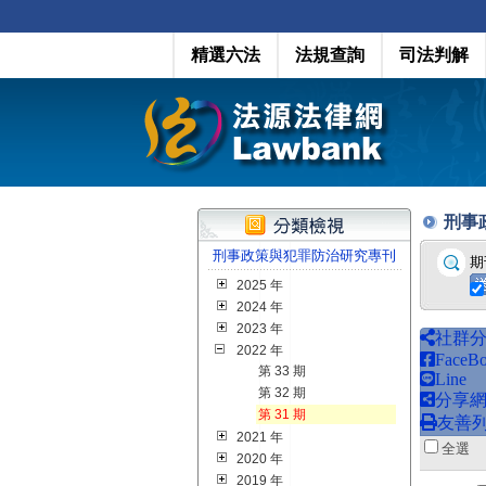
精選六法
法規查詢
司法判解
刑事政
刑事政策與犯罪防治研究專刊
期
2025 年
2024 年
2023 年
社群
2022 年
FaceB
第 33 期
Line
第 32 期
分享
第 31 期
友善
2021 年
全
2020 年
2019 年