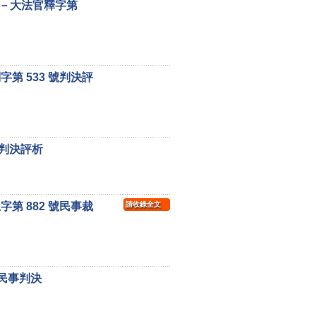
－大法官釋字第
第 533 號判決評
號判決評析
第 882 號民事裁
請收錄全文
號民事判決