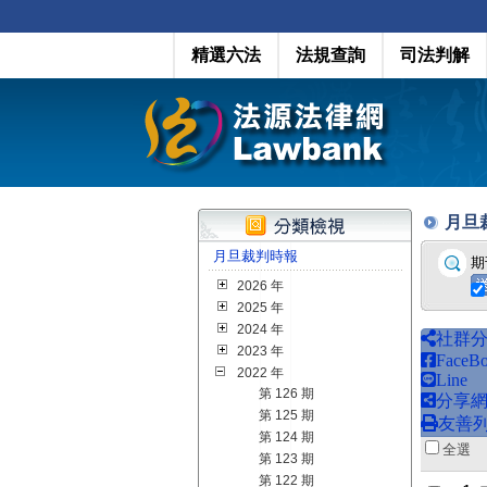
精選六法
法規查詢
司法判解
月旦裁判
月旦裁判時報
期
2026 年
2025 年
2024 年
社群
2023 年
FaceB
2022 年
Line
第 126 期
分享
第 125 期
友善
第 124 期
全
第 123 期
第 122 期