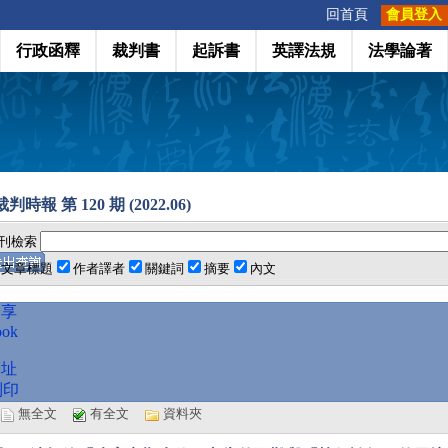
:::
回首頁
會員登入
行政函釋
裁判書
起訴書
英譯法規
法學論著
時報 第 120 期 (2022.06)
刊檢索
文章標題
作者譯者
關鍵詞
摘要
內文
分享
ook
網址
列印
選
無全文
有全文
資料夾