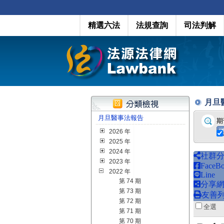
精選六法
法規查詢
司法判解
月旦醫
月旦醫事法報告
期
2026 年
2025 年
2024 年
社群
2023 年
FaceB
2022 年
Line
第 74 期
分享
第 73 期
友善
第 72 期
全
第 71 期
第 70 期