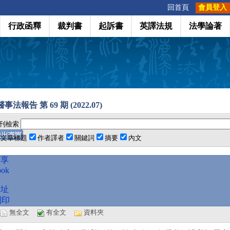
:::
回首頁
會員登入
行政函釋
裁判書
起訴書
英譯法規
法學論著
事法報告 第 69 期 (2022.07)
刊檢索
文章標題
作者譯者
關鍵詞
摘要
內文
分享
ook
網址
列印
選
無全文
有全文
資料夾