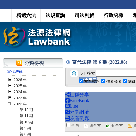
精選六法
法規查詢
司法判解
行政函釋
當代法律 第 6 期 (2022.06)
當代法律
期刊檢索
2026 年
文章標題
作者譯者
關鍵
2025 年
2024 年
社群分享
2023 年
FaceBook
2022 年
Line
第 12 期
分享網址
第 11 期
友善列印
第 10 期
全選
無全文
有全文
第 9 期
第 8 期