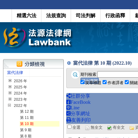
精選六法
法規查詢
司法判解
行政函釋
當代法律 第 10 期 (2022.10)
當代法律
期刊檢索
2026 年
文章標題
作者譯者
關鍵
2025 年
2024 年
社群分享
2023 年
FaceBook
2022 年
Line
第 12 期
分享網址
第 11 期
友善列印
第 10 期
全選
無全文
有全文
第 9 期
第 8 期