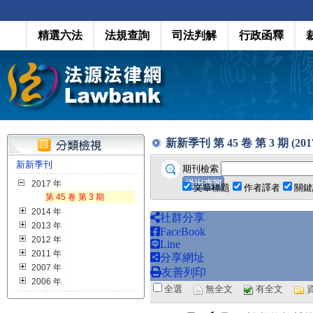
精選六法
法規查詢
司法判解
行政函釋
新新季刊 第 45 卷 第 3 期 (2017
新新季刊
期刊檢索
2017 年
文章標題
作者譯者
關鍵
第 45 卷 第 3 期
2014 年
社群分享
2013 年
FaceBook
2012 年
Line
2011 年
分享網址
2007 年
友善列印
2006 年
全選
無全文
有全文